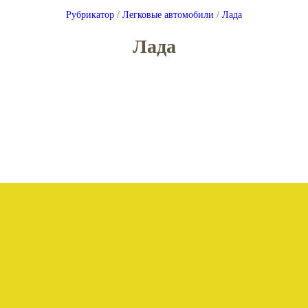
Рубрикатор
/
Легковые автомобили
/
Лада
Лада